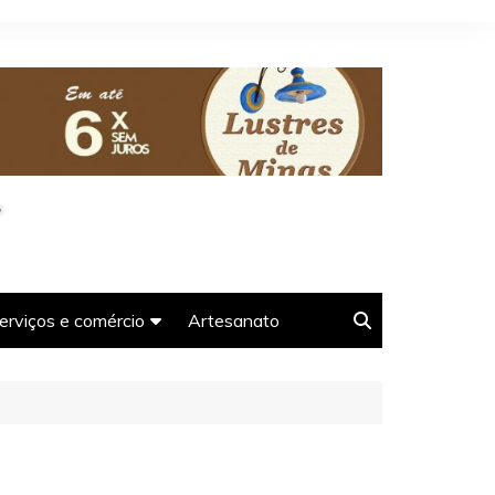
erviços e comércio
Artesanato
oso-
Agências e guias de
Turismo em Tiradentes-
MG
Farmácias em Tiradentes-
s-MG
MG