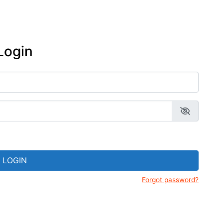
Prados
adentes-MG
Gerais
Resende Costa-MG
eus de Tiradentes
Estrada Real
Ritápolis-MG
ejas de Tiradentes-MG
Login
São João del Rei
sanato mineiro: lojas e
esãos em Tiradentes-
São Tiago
nda cultural de
adentes-MG e região
LOGIN
Forgot password?