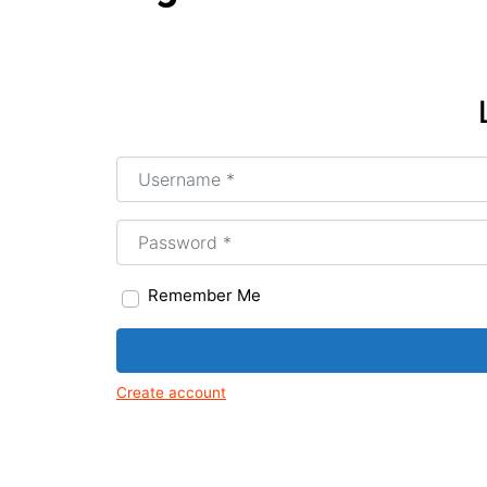
Tir
Mus
Igr
Arte
art
Username or Email
*
MG
Age
Tir
Password
*
Remember Me
Create account