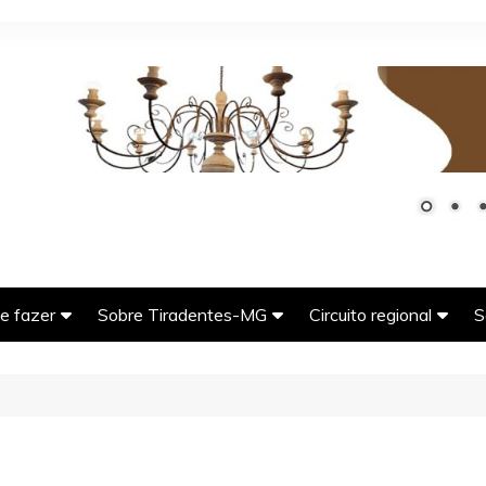
e fazer
Sobre Tiradentes-MG
Circuito regional
S
G
seios imperdíveis em
História da cidade de
Bichinho (Vitoriano Vel
adentes-MG
Tiradentes-MG
MG)
tos Turísticos de
A tradicional e deliciosa
Carrancas-MG
adentes-MG
comida mineira
Coronel Xavier Chave
er e natureza em
O ciclo do ouro em Minas