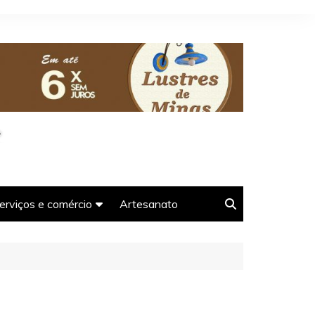
erviços e comércio
Artesanato
oso-
Agências e guias de
Turismo em Tiradentes-
MG
Farmácias em Tiradentes-
s-MG
MG