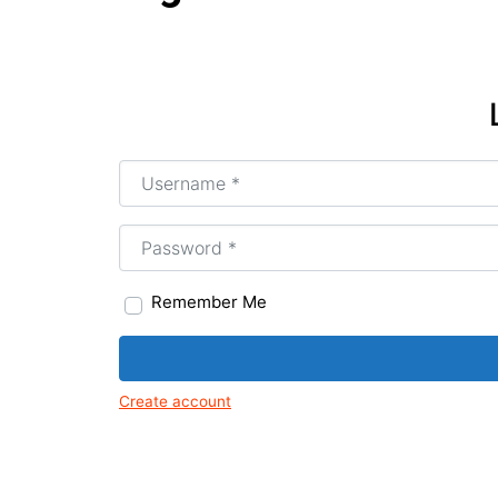
Tir
Mus
Igr
Arte
art
Username or Email
*
MG
Age
Tir
Password
*
Remember Me
Create account