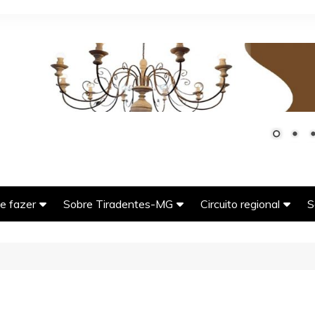
e fazer
Sobre Tiradentes-MG
Circuito regional
S
G
seios imperdíveis em
História da cidade de
Bichinho (Vitoriano Vel
adentes-MG
Tiradentes-MG
MG)
tos Turísticos de
A tradicional e deliciosa
Carrancas-MG
adentes-MG
comida mineira
Coronel Xavier Chave
er e natureza em
O ciclo do ouro em Minas