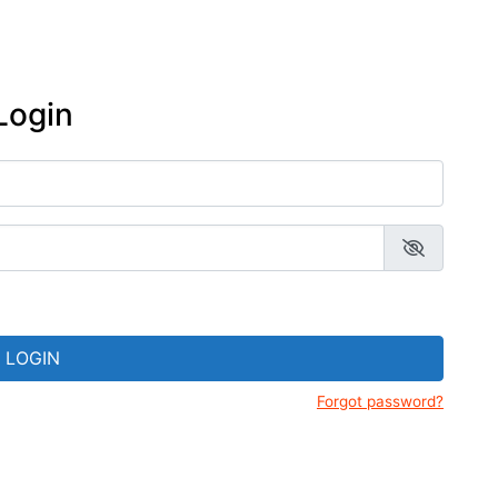
Prados
adentes-MG
Gerais
Resende Costa-MG
eus de Tiradentes
Estrada Real
Ritápolis-MG
ejas de Tiradentes-MG
Login
São João del Rei
sanato mineiro: lojas e
esãos em Tiradentes-
São Tiago
nda cultural de
adentes-MG e região
LOGIN
Forgot password?