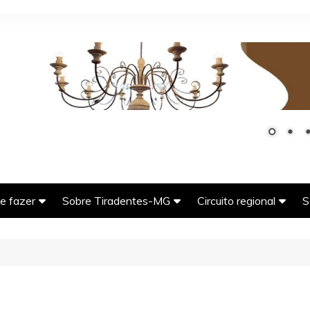
e fazer
Sobre Tiradentes-MG
Circuito regional
S
G
seios imperdíveis em
História da cidade de
Bichinho (Vitoriano Vel
adentes-MG
Tiradentes-MG
MG)
tos Turísticos de
A tradicional e deliciosa
Carrancas-MG
adentes-MG
comida mineira
Coronel Xavier Chave
er e natureza em
O ciclo do ouro em Minas