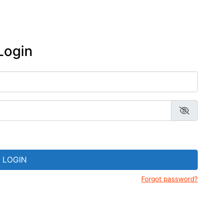
Prados
adentes-MG
Gerais
Resende Costa-MG
eus de Tiradentes
Estrada Real
Ritápolis-MG
ejas de Tiradentes-MG
Login
São João del Rei
sanato mineiro: lojas e
esãos em Tiradentes-
São Tiago
nda cultural de
adentes-MG e região
LOGIN
Forgot password?