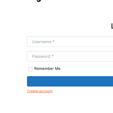
Tir
Mus
Igr
Arte
art
Username or Email
*
MG
Age
Tir
Password
*
Remember Me
Create account