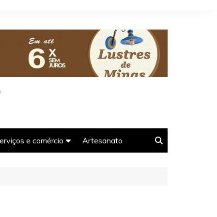
erviços e comércio
Artesanato
oso-
Agências e guias de
Turismo em Tiradentes-
MG
Farmácias em Tiradentes-
s-MG
MG