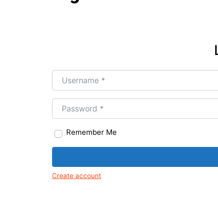
Tir
Mus
Igr
Arte
art
Username or Email
*
MG
Age
Tir
Password
*
Remember Me
Create account