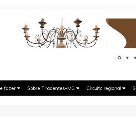
e fazer
Sobre Tiradentes-MG
Circuito regional
S
G
seios imperdíveis em
História da cidade de
Bichinho (Vitoriano Vel
adentes-MG
Tiradentes-MG
MG)
tos Turísticos de
A tradicional e deliciosa
Carrancas-MG
adentes-MG
comida mineira
Coronel Xavier Chave
er e natureza em
O ciclo do ouro em Minas