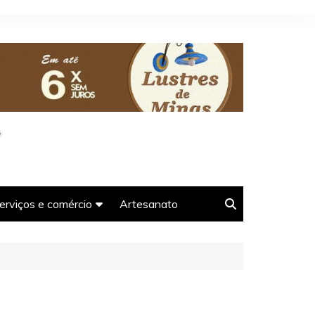
erviços e comércio
Artesanato
oso-
Agências e guias de
Turismo em Tiradentes-
MG
Farmácias em Tiradentes-
s-MG
MG