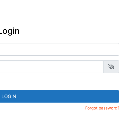
Prados
adentes-MG
Gerais
Resende Costa-MG
eus de Tiradentes
Estrada Real
Ritápolis-MG
ejas de Tiradentes-MG
Login
São João del Rei
sanato mineiro: lojas e
esãos em Tiradentes-
São Tiago
nda cultural de
adentes-MG e região
LOGIN
Forgot password?