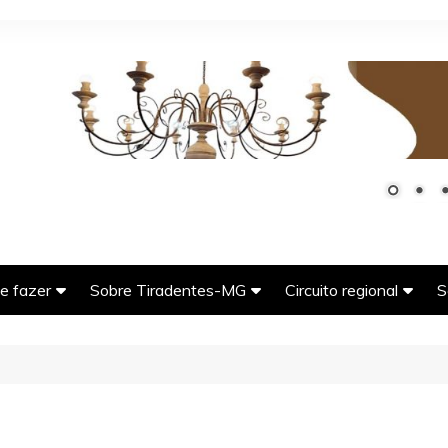
e fazer
Sobre Tiradentes-MG
Circuito regional
S
G
seios imperdíveis em
História da cidade de
Bichinho (Vitoriano Vel
adentes-MG
Tiradentes-MG
MG)
tos Turísticos de
A tradicional e deliciosa
Carrancas-MG
adentes-MG
comida mineira
Coronel Xavier Chave
er e natureza em
O ciclo do ouro em Minas