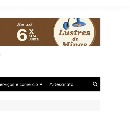
erviços e comércio
Artesanato
oso-
Agências e guias de
Turismo em Tiradentes-
MG
Farmácias em Tiradentes-
s-MG
MG