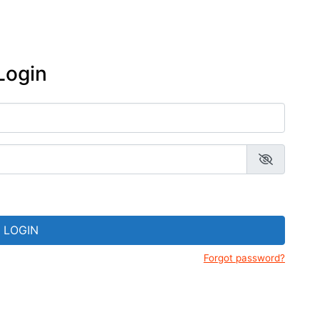
Prados
adentes-MG
Gerais
Resende Costa-MG
eus de Tiradentes
Estrada Real
Ritápolis-MG
ejas de Tiradentes-MG
Login
São João del Rei
sanato mineiro: lojas e
esãos em Tiradentes-
São Tiago
nda cultural de
adentes-MG e região
LOGIN
Forgot password?