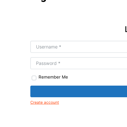
Tir
Mus
Igr
Arte
art
Username or Email
*
MG
Age
Tir
Password
*
Remember Me
Create account