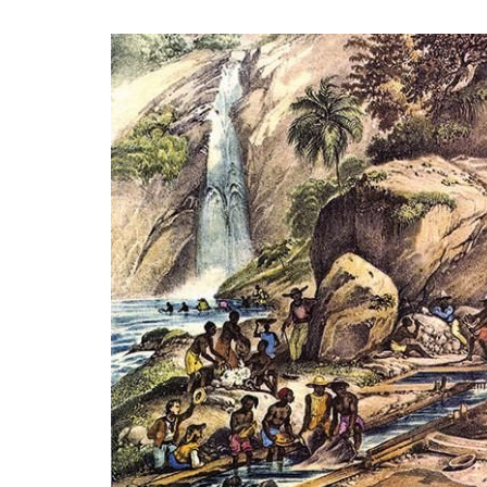
Tir
Mus
Igr
Arte
art
MG
Age
Tir