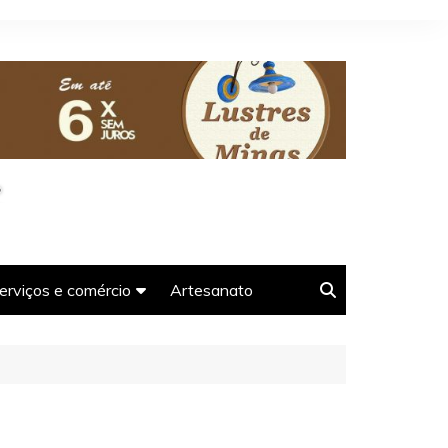
erviços e comércio
Artesanato
oso-
Agências e guias de
Turismo em Tiradentes-
MG
Farmácias em Tiradentes-
s-MG
MG