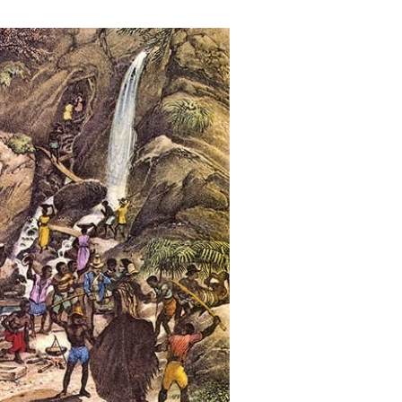
Prados
adentes-MG
Gerais
Resende Costa-MG
eus de Tiradentes
Estrada Real
Ritápolis-MG
ejas de Tiradentes-MG
São João del Rei
sanato mineiro: lojas e
esãos em Tiradentes-
São Tiago
nda cultural de
adentes-MG e região