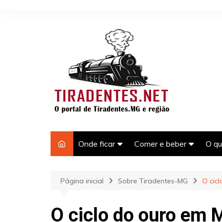
Ir
para
o
conteúdo
Onde ficar
Comer e beber
O qu
Hotéis e pousadas em
Bares em Tiradentes-M
Pas
Tiradentes-MG
Tir
Página inicial
Sobre Tiradentes-MG
O cic
Restaurantes em
Casas para temporada em
Tiradentes
Pon
Tiradentes-MG
Tir
O ciclo do ouro em 
Laz