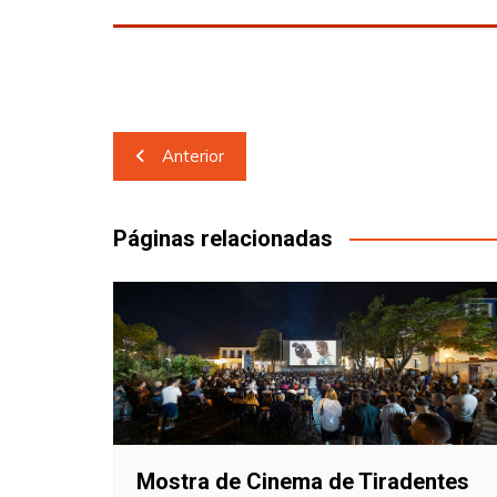
Navegação
Anterior
de
Post
Páginas relacionadas
Mostra de Cinema de Tiradentes