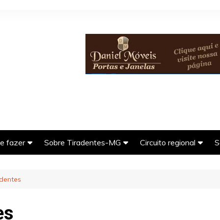
e fazer
Sobre Tiradentes-MG
Circuito regional
S
G
seios imperdíveis em
História da cidade de
Bichinho (Vitoriano Vel
adentes-MG
Tiradentes-MG
MG)
dentes
tos Turísticos de
A tradicional e deliciosa
Carrancas-MG
adentes-MG
comida mineira
es
Coronel Xavier Chave
er e natureza em
O ciclo do ouro em Minas