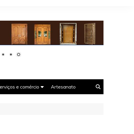
erviços e comércio
Artesanato
oso-
Agências e guias de
Turismo em Tiradentes-
MG
Farmácias em Tiradentes-
s-MG
MG