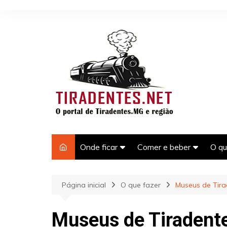
Ir
para
o
conteúdo
Onde ficar
Comer e beber
O qu
Hotéis e pousadas em
Bares em Tiradentes-M
Pas
Tiradentes-MG
Tir
Página inicial
O que fazer
Museus de Tira
Restaurantes em
Casas para temporada em
Tiradentes
Pon
Tiradentes-MG
Tir
Museus de Tiradent
Laz