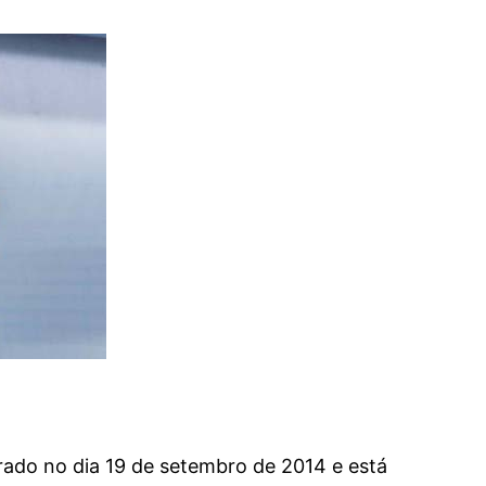
Prados
adentes-MG
Gerais
Resende Costa-MG
eus de Tiradentes
Estrada Real
Ritápolis-MG
ejas de Tiradentes-MG
São João del Rei
sanato mineiro: lojas e
esãos em Tiradentes-
São Tiago
nda cultural de
adentes-MG e região
rado no dia 19 de setembro de 2014 e está