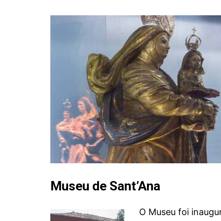
Tir
Mus
Igr
Arte
art
MG
Age
Tir
Museu de Sant’Ana
O Museu foi inaugu