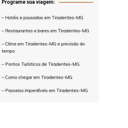
Programe sua viagem:
Postos de saúde em
Tiradentes-MG
– Hotéis e pousadas em Tiradentes-MG
Salões de beleza em
Tiradentes-MG
– Restaurantes e bares em Tiradentes-MG
Postos de combustíveis
– Clima em Tiradentes-MG e previsão do
Oficinas mecânicas em
Tiradentes-MG
tempo
– Pontos Turísticos de Tiradentes-MG
– Como chegar em Tiradentes-MG
– Passeios imperdíveis em Tiradentes-MG