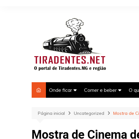
Ir
para
o
conteúdo
Onde ficar
Comer e beber
O qu
Hotéis e pousadas em
Bares em Tiradentes-M
Pas
Tiradentes-MG
Tir
Página inicial
Uncategorized
Mostra de C
Restaurantes em
Casas para temporada em
Tiradentes
Pon
Tiradentes-MG
Tir
Mostra de Cinema de
Laz