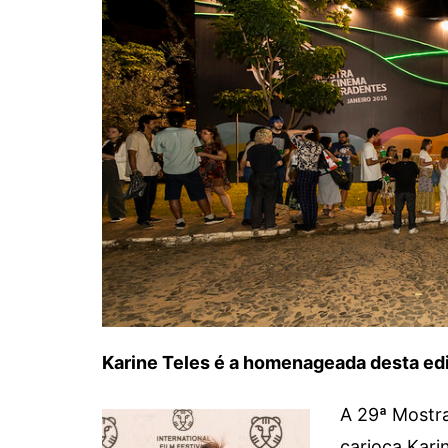
Karine Teles é a homenageada desta ed
A 29ª Mostr
carioca Kari