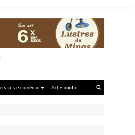
erviços e comércio
Artesanato
oso-
Agências e guias de
Turismo em Tiradentes-
MG
Farmácias em Tiradentes-
s-MG
MG