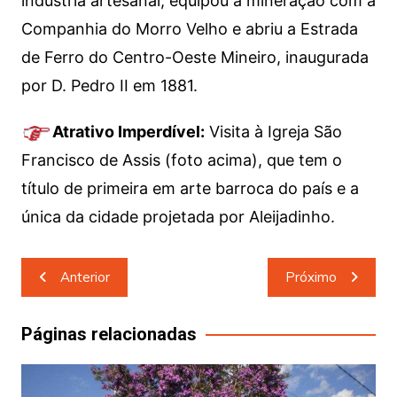
indústria artesanal, equipou a mineração com a
Companhia do Morro Velho e abriu a Estrada
de Ferro do Centro-Oeste Mineiro, inaugurada
por D. Pedro II em 1881.
Atrativo Imperdível:
Visita à Igreja São
Francisco de Assis (foto acima), que tem o
título de primeira em arte barroca do país e a
única da cidade projetada por Aleijadinho.
Navegação
Anterior
Próximo
de
Post
Páginas relacionadas