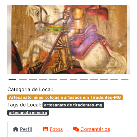
Anterior
Próxim
Categoria de Local:
Artesanato mineiro: lojas e artesãos em Tiradentes-MG
Tags de Local:
artesanato de tiradentes-mg
artesanato mineiro
Perfil
Fotos
Comentários