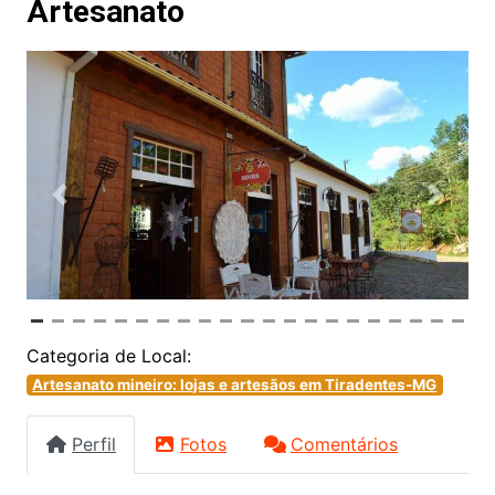
Artesanato
Anterior
Próxim
Categoria de Local:
Artesanato mineiro: lojas e artesãos em Tiradentes-MG
Perfil
Fotos
Comentários