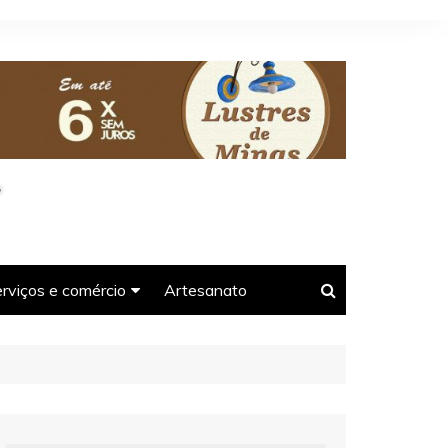
rviços e comércio
Artesanato
oso-
gências e guias de
urismo em Tiradentes-
MG
armácias em Tiradentes-
s-MG
MG