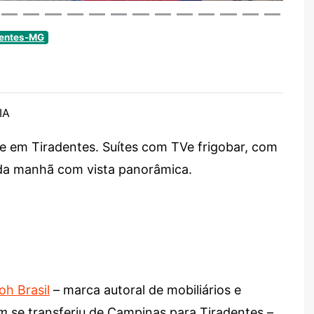
dentes-MG
IA
e em Tiradentes. Suítes com TVe frigobar, com
 da manhã com vista panorâmica.
oh Brasil
– marca autoral de mobiliários e
om
se transferiu de Campinas para Tiradentes –