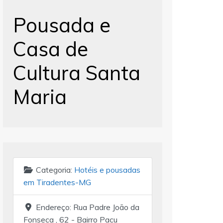
ostos de saúde em
iradentes-MG
Pousada e
alões de beleza em
Casa de
iradentes-MG
ostos de combustíveis
Cultura Santa
ficinas mecânicas em
iradentes-MG
Maria
Categoria:
Hotéis e pousadas
em Tiradentes-MG
Endereço:
Rua Padre João da
Fonseca , 62 - Bairro Pacu