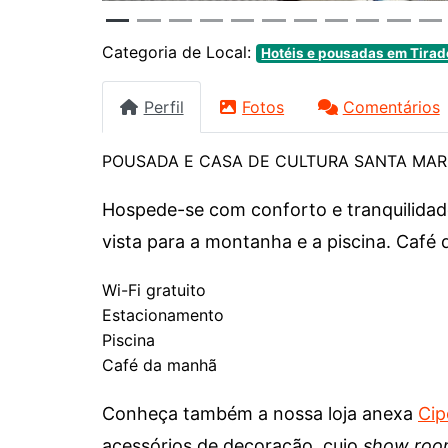
Categoria de Local:
Hotéis e pousadas em Tira
Perfil
Fotos
Comentários
POUSADA E CASA DE CULTURA SANTA MAR
Hospede-se com conforto e tranquilidad
vista para a montanha e a piscina. Café
Wi-Fi gratuito
Estacionamento
Piscina
Café da manhã
Conheça também a nossa loja anexa
Cip
acessórios de decoração, cujo
show ro