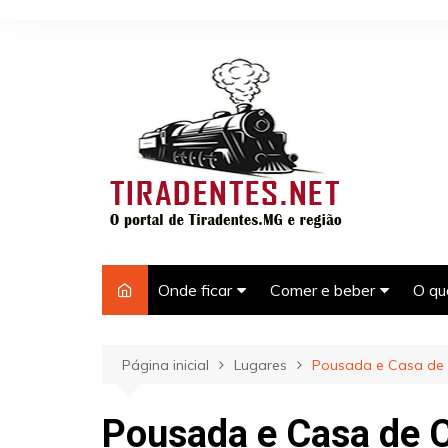
Ir
para
o
conteúdo
Onde ficar
Comer e beber
O qu
Hotéis e pousadas em
Bares em Tiradentes-M
Pas
Tiradentes-MG
Tir
Página inicial
Lugares
Pousada e Casa de 
Restaurantes em
Casas para temporada em
Tiradentes
Pont
Tiradentes-MG
Tir
Pousada e Casa de C
Laz