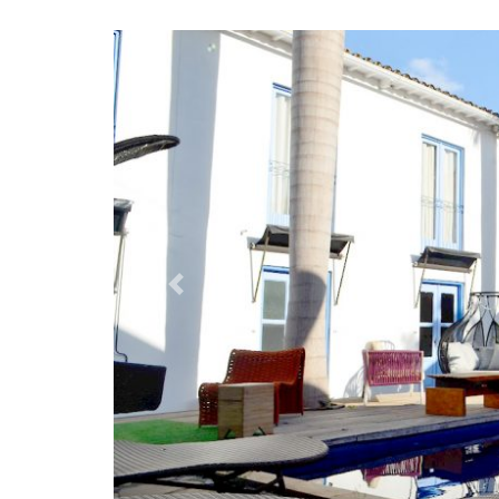
Tir
Mus
Igre
Arte
art
MG
Agen
Tir
Anterior