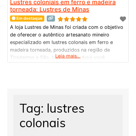
Lustres coloniais em ferro e madeira
torneada: Lustres de Minas
Em destaque
A loja Lustres de Minas foi criada com o objetivo
de oferecer o autêntico artesanato mineiro
especializado em lustres colonais em ferro e
madeira torneada, produzidos na região de
Leia mais...
Tiradentes e São João del Rei. Aqui você
encontra uma linha variada de lustres e arandelas,
em estilo e materiais variados: – Lustres coloniais
em ferro e madeira torneada – Arandelas
Tag: lustres
colonais