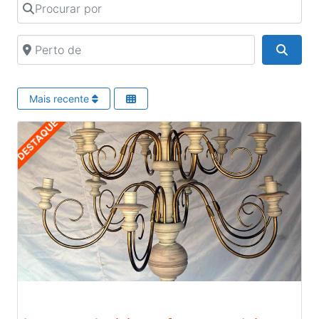
Procurar por
Perto de
Pesqu
Mais recente
DESTAQUE