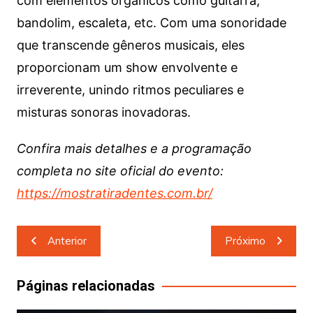
com elementos orgânicos como guitarra,
bandolim, escaleta, etc. Com uma sonoridade
que transcende gêneros musicais, eles
proporcionam um show envolvente e
irreverente, unindo ritmos peculiares e
misturas sonoras inovadoras.
Confira mais detalhes e a programação
completa no site oficial do evento:
https://mostratiradentes.com.br/
Navegação
Anterior
Próximo
de
Post
Páginas relacionadas