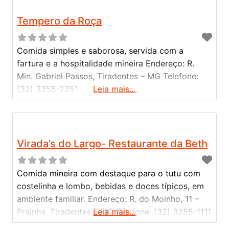
restaurante garante diversão para os pequenos o
dia
Tempero da Roça
Comida simples e saborosa, servida com a
fartura e a hospitalidade mineira Endereço: R.
Min. Gabriel Passos, Tiradentes – MG Telefone:
(32) 3355-2351
Leia mais...
Virada’s do Largo- Restaurante da Beth
Comida mineira com destaque para o tutu com
costelinha e lombo, bebidas e doces típicos, em
ambiente familiar. Endereço: R. do Moinho, 11 –
Prainha, Tiradentes – MG Telefone: (32) 3355-1111
Leia mais...