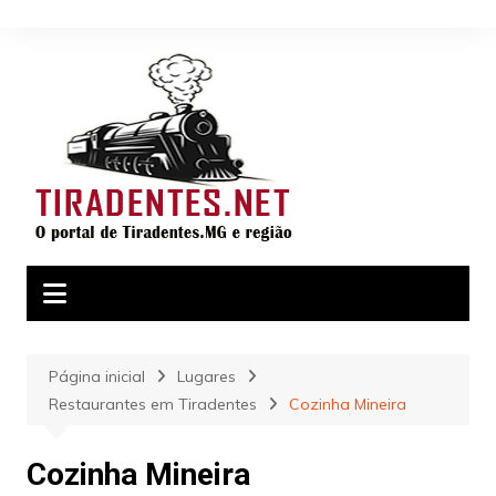
Ir
para
o
conteúdo
Página inicial
Lugares
Restaurantes em Tiradentes
Cozinha Mineira
Cozinha Mineira