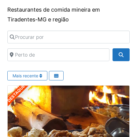
Restaurantes de comida mineira em
Tiradentes-MG e região
Procurar por
Perto de
Pesqu
Mais recente
DESTAQUE