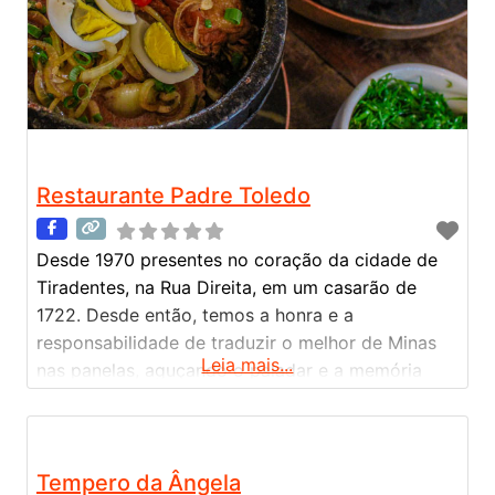
Restaurante Padre Toledo
Desde 1970 presentes no coração da cidade de
Tiradentes, na Rua Direita, em um casarão de
1722. Desde então, temos a honra e a
responsabilidade de traduzir o melhor de Minas
Leia mais...
nas panelas, aguçando o paladar e a memória
afetiva. Trabalhamos receitas originais, que
contam histórias e nos fazem voltar no tempo. A
partir de 2020, incluímos novos pratos, sempre
Tempero da Ângela