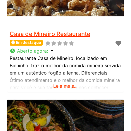
Casa de Mineiro Restaurante
Em destaque
Aberto agora
:
Restaurante Casa de Mineiro, localizado em
Bichinho, traz o melhor da comida mineira servida
em um autêntico fogão a lenha. Diferenciais
Ótimo atendimento e o melhor da comida mineira
Leia mais...
para você e sua família. Venha nos conhecer!
Lugar amplo e bem arejado, onde vc e sua família
podem ficar a vontade degustando e saboreando
nossa comida…ao som ambiental bem suave.